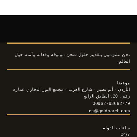
نحن ملتزمون بتقديم حلول شحن موثوقة وفعالة وآمنة حول
العالم.
موقعنا
الأردن - أبو نصير - شارع العرب - مجمع النور التجاري عمارة
رقم . 20، الطابق الرابع
00962793662779
cs@goldnarch.com
ساعات الدوام
24/7