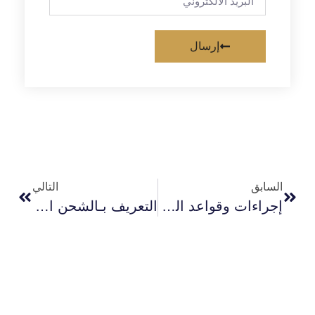
إرسال
السابق
التالي
إجراءات وقواعد السلامة العامة في تنفيذ إجراءات الشحن البري
التعريف بـالشحن البحري و أنواعه وأبرز مزاياه وعيوبه